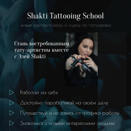
Shakti Tattooing School
живые мастер-классы и курсы по татуировке
Стань востребованным
тату-артистом вместе
с Элей Shakti
Работай на себя
Достойно зарабатывай на своём деле
Путешествуй и не завись от графика работы
Знакомься с новыми интересными людьми