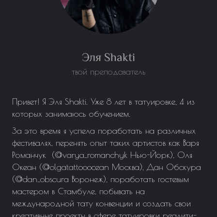
Эля Shakti
твой преподаватель
Привет! Я Эля Shakti. Уже 8 лет в татуировке, 4 из
которых занимаюсь обучением.
За это время я успела поработать на различных
фестивалях, перенять опыт таких артистов как Варя
Романчук (@varya_romanchyk Нью-Йорк), Оля
Океан
(@olgatattooocean Москва), Дан Обскура
(@dan_obscura Воронеж), поработать гостевым
мастером в Стамбуле, побывать на
международной тату конвенции
и создать свои
креативные проекты в сфере татуировки реалити-