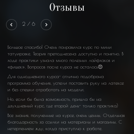
Отзывы
2
/
6
Большое спасибо! Очень понравился курс по мини
Ф
татуировке. Теория преподнесена доступно и понятно. В
у 
ь
ходе практики узнала много полезных лайфхаков и
на
«фишек». Вопросов после курса не осталось😍
т
по
Для однодневного курса- отлично подобрана
ка
программа обучения, успели поставить руку на латексе
ю
по
и без спешки отработать на модели.
чу
Но, если бы была возможность, пришла бы на
м
двухдневный курс, где второй день- только практика)
Все знания, полученные на курсе, очень ценны. Отдельная
благодарность за ссылки на материалы и магазины. С
нетерпением жду, когда приступлю к работе.