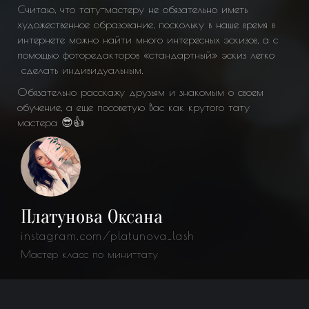
Считаю, что тату-мастеру не обязательно иметь
художественное образование, поскольку в наше время в
интернете можно найти много интересных эскизов, а с
помощью фоторедакторов «стандартный» эскиз легко
i
сделать индивидуальным.
М
Обязательно расскажу друзьям и знакомым о своем
обучение, а еще посоветую Вас как крутого тату
мастера 😎👍
Платунова Оксана
instagram.com/platunova_lash
Мастер класс по мини-тату