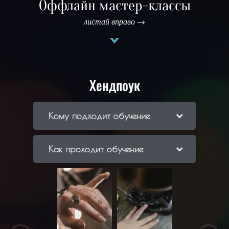
Оффлайн мастер-классы
листай вправо →
Хендпоук
Кому подходит обучение
Ко
Как проходит обучение
Ка